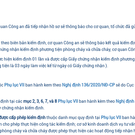
quan Công an đã tiếp nhận hồ sơ sẽ thông báo cho cơ quan, tổ chức đã gử
m theo biên bản kiểm định, cơ quan Công an sẽ thông báo kết quả kiểm đ
ứng nhận kiểm định phương tiện phòng cháy và chữa cháy, cơ quan Công a
c hiện kiểm định 01 lần và được cấp Giấy chứng nhận kiểm định phương 
 tiện là 03 ngày làm việc kể từ ngày có Giấy chứng nhận ).
ộc
Phụ lục VII
ban hành kem theo
Nghị định 136/2020/NĐ-CP
sẽ do Cục 
 định tại các
mục 2, 3, 6, 7, và 8
Phụ lục VII
ban hành kèm theo
Nghị địn
y chứng nhận kiểm định.
được cấp phép kiểm định
thuộc danh mục quy định tại
Phụ lục VII
ban hà
 cho phép thực hiện công tác kiểm định; cơ sở kinh doanh dịch vụ tư vấn
phòng cháy và chữa cháy được phép thực hiện các hoạt động tiếp nhận hồ