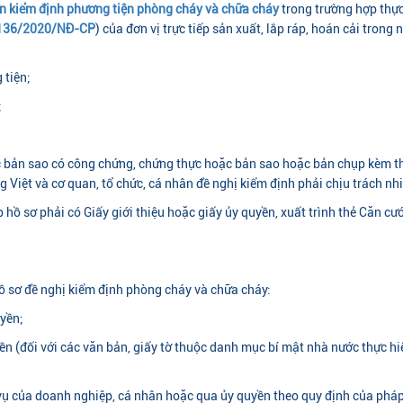
n kiểm định phương tiện phòng cháy và chữa cháy
trong trường hợp thực
 136/2020/NĐ-CP
) của đơn vị trực tiếp sản xuất, lắp ráp, hoán cải tro
 tiện;
;
c bản sao có công chứng, chứng thực hoặc bản sao hoặc bản chụp kèm th
ng Việt và cơ quan, tổ chức, cá nhân đề nghị kiểm định phải chịu trách n
ộp hồ sơ phải có Giấy giới thiệu hoặc giấy ủy quyền, xuất trình thẻ Că
ồ sơ đề nghị kiểm định phòng cháy và chữa cháy:
uyền;
ền (đối với các văn bản, giấy tờ thuộc danh mục bí mật nhà nước thực hi
 vụ của doanh nghiệp, cá nhân hoặc qua ủy quyền theo quy định của pháp