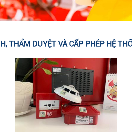
NH, THẨM DUYỆT VÀ CẤP PHÉP HỆ TH