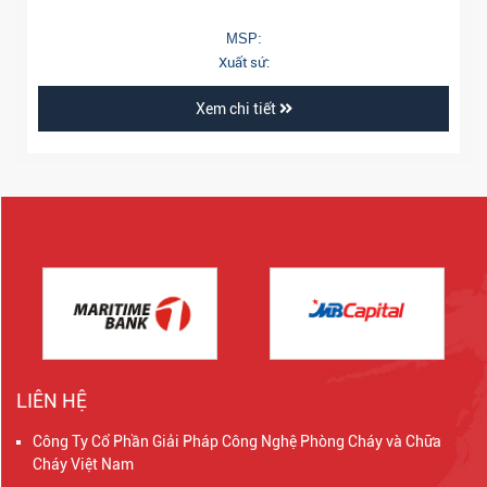
MSP:
Xuất sứ:
Xem chi tiết
LIÊN HỆ
Công Ty Cổ Phần Giải Pháp Công Nghệ Phòng Cháy và Chữa
Cháy Việt Nam