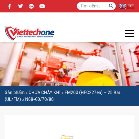
Sản phẩm
»
CHỮA CHÁY KHÍ
»
FM200 (HFC227ea) – 25 Bar
(UL/FM)
»
N68-60/70/80