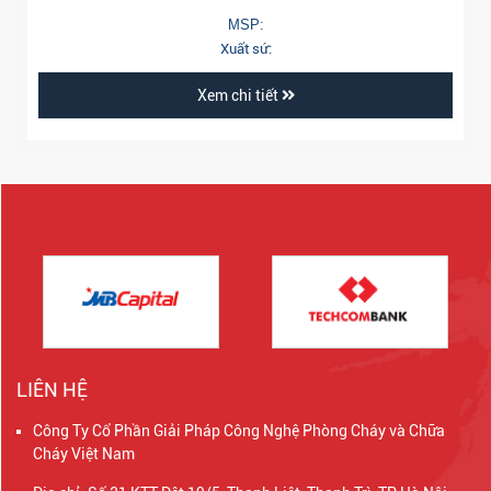
MSP:
Xuất sứ:
Xem chi tiết
LIÊN HỆ
Công Ty Cổ Phần Giải Pháp Công Nghệ Phòng Cháy và Chữa
Cháy Việt Nam